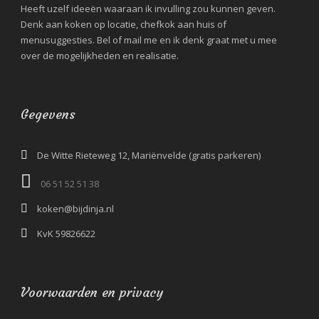
Heeft uzelf ideeën waaraan ik invulling zou kunnen geven.
Denk aan koken op locatie, chefkok aan huis of
menusuggesties. Bel of mail me en ik denk graat met u mee
over de mogelijkheden en realisatie.
Gegevens
De Witte Rieteweg 12, Mariënvelde (gratis parkeren)
06 51 52 51 38‬
koken@bijdinja.nl
KvK 59826622
Voorwaarden en privacy