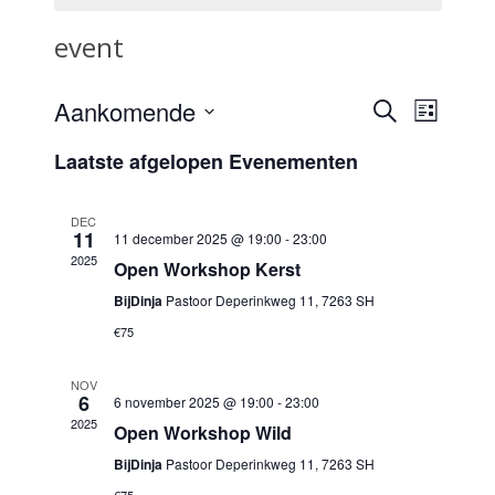
event
Aankomende
Eve
Evene
Zoeken
Lijst
Selecteer
wee
Laatste afgelopen Evenementen
Zoeke
een
datum.
navi
DEC
en
11
11 december 2025 @ 19:00
-
23:00
2025
Open Workshop Kerst
weerg
BijDinja
Pastoor Deperinkweg 11, 7263 SH
€75
naviga
NOV
6
6 november 2025 @ 19:00
-
23:00
2025
Open Workshop Wild
BijDinja
Pastoor Deperinkweg 11, 7263 SH