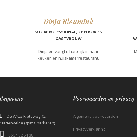
Dinja Bleumink
KOOKPROFESSIONAL, CHEFKOK EN
GASTVROUW
W
Dinja ontvangt u hartelijk in haar
M
keuken en huiskamerrestaurant.
Gegevens
Voorwaarden en privacy
De Witte Rieteweg 12,
Algemene voorwaarden
Mariënvelde (gratis parkeren)
Privacyverklaring
06 51 52 51 38‬