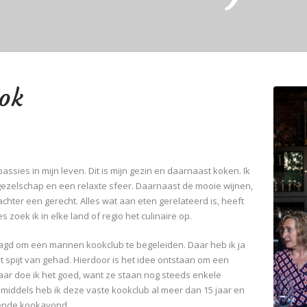
Kok
passies in mijn leven. Dit is mijn gezin en daarnaast koken. Ik
 gezelschap en een relaxte sfeer. Daarnaast de mooie wijnen,
chter een gerecht. Alles wat aan eten gerelateerd is, heeft
s zoek ik in elke land of regio het culinaire op.
aagd om een mannen kookclub te begeleiden. Daar heb ik ja
spijt van gehad. Hierdoor is het idee ontstaan om een
baar doe ik het goed, want ze staan nog steeds enkele
Inmiddels heb ik deze vaste kookclub al meer dan 15 jaar en
lgende kookavond.