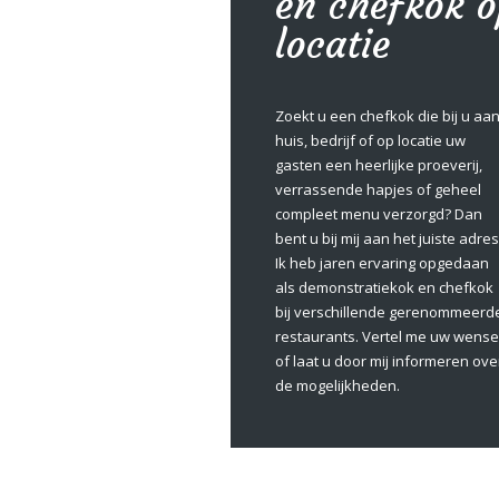
en chefkok 
locatie
Zoekt u een chefkok die bij u aa
huis, bedrijf of op locatie uw
gasten een heerlijke proeverij,
verrassende hapjes of geheel
compleet menu verzorgd? Dan
bent u bij mij aan het juiste adres
Ik heb jaren ervaring opgedaan
als demonstratiekok en chefkok
bij verschillende gerenommeerd
restaurants. Vertel me uw wens
of laat u door mij informeren ove
de mogelijkheden.