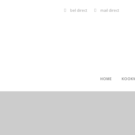
bel direct
mail direct
HOME
KOOK