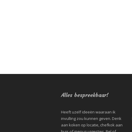
Alles bespreekbaar!
Heeft uzelf ideeën waaraan ik
invulling zou kunnen geven. Denk
aan koken op locatie, chefkok aan
huis of menusuggesties. Bel of