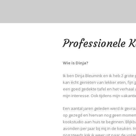
Professionele 
Wie is Dinja?
Ik ben Dinja Bleumink en ik heb 2 grote 
kan écht genieten van lekker eten, fijn
een goed gedekte tafel en het verhaal a
mijn interesse. Ook tijdens mijn vakantie
Een aantal jaren geleden werd ik gevr
op gezegd en hiervan nog geen moment 
kookstudio aan huis te beginnen. Blijk
avonden per jaar bij mij in de keuken. 
nog steeds kijk ik weer uit naar de vo