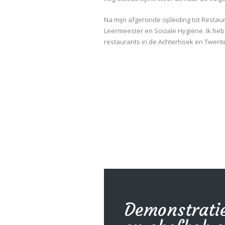
Na mijn afgeronde opleiding tot Restau
Leermeester en Sociale Hygiëne. Ik heb
restaurants in de Achterhoek en Twente
Demonstrati