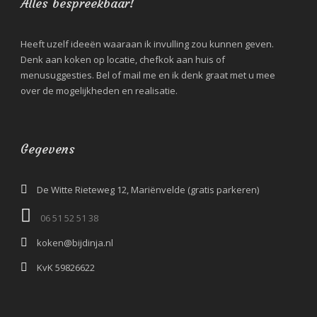
Alles bespreekbaar!
Heeft uzelf ideeën waaraan ik invulling zou kunnen geven.
Denk aan koken op locatie, chefkok aan huis of
menusuggesties. Bel of mail me en ik denk graat met u mee
over de mogelijkheden en realisatie.
Gegevens
De Witte Rieteweg 12, Mariënvelde (gratis parkeren)
06 51 52 51 38‬
koken@bijdinja.nl
KvK 59826622