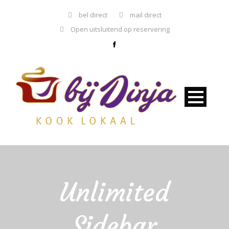
bel direct
mail direct
Open uitsluitend op reservering
Unlimited
Sidebar