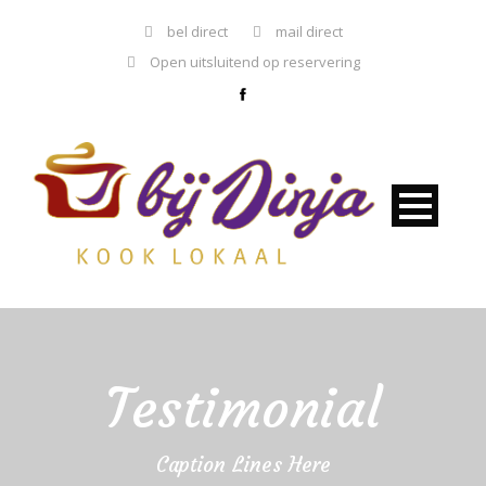
bel direct
mail direct
Open uitsluitend op reservering
Testimonial
Caption Lines Here