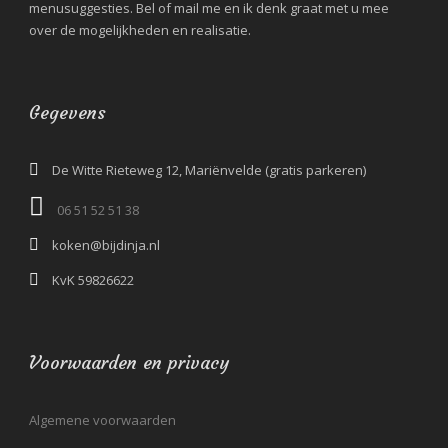
menusuggesties. Bel of mail me en ik denk graat met u mee
over de mogelijkheden en realisatie.
Gegevens
De Witte Rieteweg 12, Mariënvelde (gratis parkeren)
06 51 52 51 38‬
koken@bijdinja.nl
KvK 59826622
Voorwaarden en privacy
Algemene voorwaarden