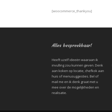
[woocommerce_thankyou]
Alles bespreekbaar!
Heeft uzelf ideeën waaraan ik
invulling zou kunnen geven. Denk
aan koken op locatie, chefkok aan
huis of menusuggesties. Bel of
mail me en ik denk graat met u
mee over de mogelijkheden en
realisatie.