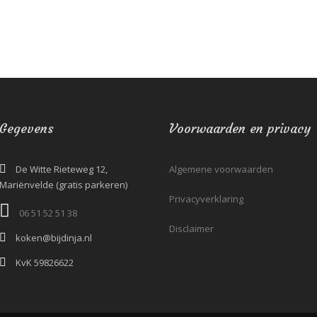
Gegevens
Voorwaarden en privacy
De Witte Rieteweg 12,
Algemene voorwaarden
Mariënvelde (gratis parkeren)
Privacyverklaring
06 51 52 51 38‬
Disclaimer
koken@bijdinja.nl
KvK 59826622