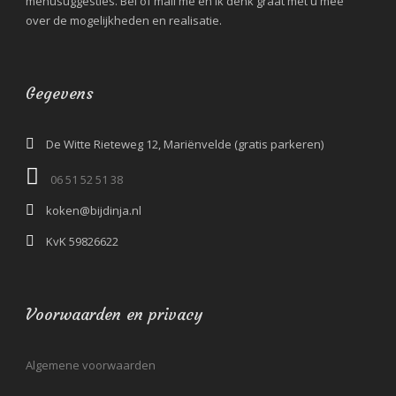
menusuggesties. Bel of mail me en ik denk graat met u mee
over de mogelijkheden en realisatie.
Gegevens
De Witte Rieteweg 12, Mariënvelde (gratis parkeren)
06 51 52 51 38‬
koken@bijdinja.nl
KvK 59826622
Voorwaarden en privacy
Algemene voorwaarden