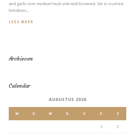
and garlic over medium heat until well browned. Stir in crushed
tomatoes,...
LEES MEER
Archieven
Calendar
AUGUSTUS 2026
M
D
W
D
V
Z
Z
1
2