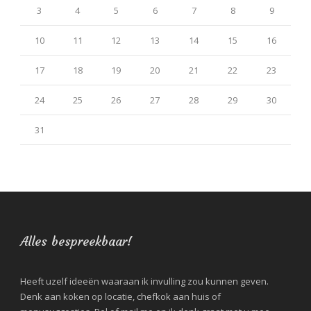
3
4
5
6
7
8
9
10
11
12
13
14
15
16
17
18
19
20
21
22
23
24
25
26
27
28
29
30
31
Alles bespreekbaar!
Heeft uzelf ideeën waaraan ik invulling zou kunnen geven.
Denk aan koken op locatie, chefkok aan huis of