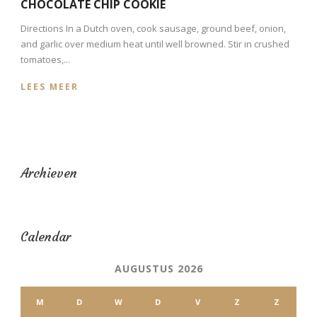
CHOCOLATE CHIP COOKIE
Directions In a Dutch oven, cook sausage, ground beef, onion,
and garlic over medium heat until well browned. Stir in crushed
tomatoes,...
LEES MEER
Archieven
Calendar
AUGUSTUS 2026
M
D
W
D
V
Z
Z