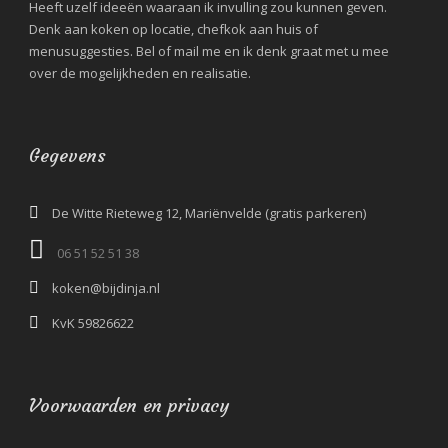
Heeft uzelf ideeën waaraan ik invulling zou kunnen geven.
Denk aan koken op locatie, chefkok aan huis of
menusuggesties. Bel of mail me en ik denk graat met u mee
over de mogelijkheden en realisatie.
Gegevens
De Witte Rieteweg 12, Mariënvelde (gratis parkeren)
06 51 52 51 38‬
koken@bijdinja.nl
KvK 59826622
Voorwaarden en privacy