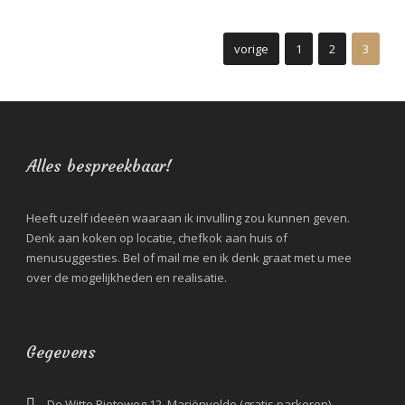
vorige
1
2
3
Alles bespreekbaar!
Heeft uzelf ideeën waaraan ik invulling zou kunnen geven.
Denk aan koken op locatie, chefkok aan huis of
menusuggesties. Bel of mail me en ik denk graat met u mee
over de mogelijkheden en realisatie.
Gegevens
De Witte Rieteweg 12, Mariënvelde (gratis parkeren)