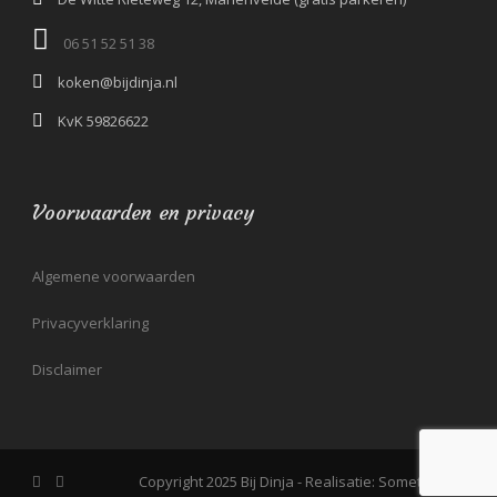
06 51 52 51 38‬
koken@bijdinja.nl
KvK 59826622
Voorwaarden en privacy
Algemene voorwaarden
Privacyverklaring
Disclaimer
Copyright 2025 Bij Dinja - Realisatie: Somethin'Elz