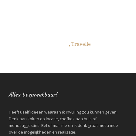
auctor. Cras mattis consectetur purus sit
amet fermentum. Curabitur blandit
tempus.
John Doe
,
Travelle
Alles bespreekbaar!
Heeft uzelf ideeën waaraan ik invulling zou kunnen geven.
Denk aan koken op locatie, chefkok aan huis of
menusuggesties. Bel of mail me en ik denk graat met u mee
over de mogelijkheden en realisatie.