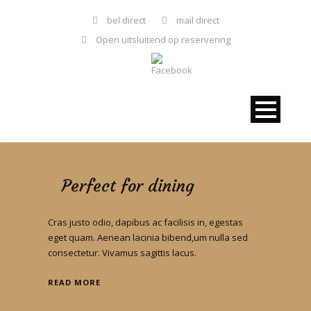
bel direct
mail direct
Open uitsluitend op reservering
Perfect for dining
Cras justo odio, dapibus ac facilisis in, egestas
eget quam. Aenean lacinia bibend,um nulla sed
consectetur. Vivamus sagittis lacus.
READ MORE