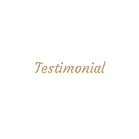
Testimonial
Etiam porta sem malesuada magna
mollis euismod. Vivamus sagittis lacus vel
augue laoreet rutrum faucibus dolor