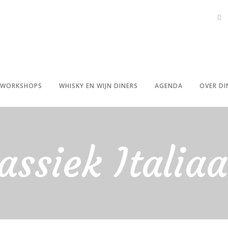
WORKSHOPS
WHISKY EN WIJN DINERS
AGENDA
OVER DI
assiek Italia