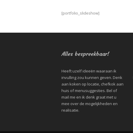
[portfolio_slideshow]
Alles bespreekbaar!
Heeft uzelf ideeën waaraan ik
invulling zou kunnen geven. Denk
aan koken op locatie, chefkok aan
huis of menusuggesties. Bel of
mail me en ik denk graat met u
mee over de mogelijkheden en
realisatie.