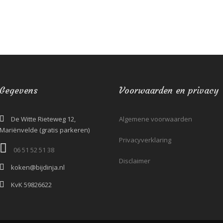
Gegevens
Voorwaarden en privacy
De Witte Rieteweg 12,
Algemene voorwaarden
Mariënvelde (gratis parkeren)
Privacyverklaring
06 51 52 51 38‬
Disclaimer
koken@bijdinja.nl
KvK 59826622