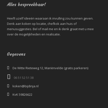
Alles bespreekbaar!
Heeft uzelf ideeën waaraan ik invulling zou kunnen geven.
Denk aan koken op locatie, chefkok aan huis of
menusuggesties. Bel of mail me en ik denk graat met u mee
over de mogelijkheden en realisatie.
Gegevens
De Witte Rieteweg 12, Mariënvelde (gratis parkeren)
06 51 52 51 38‬
koken@bijdinja.nl
KvK 59826622