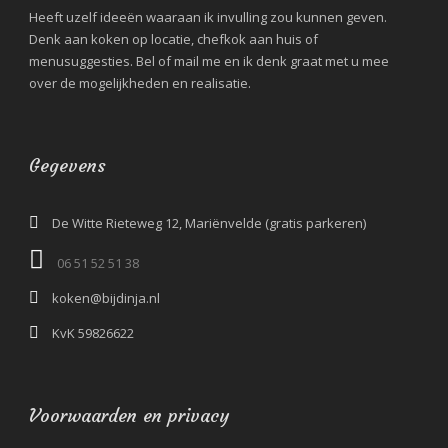
Heeft uzelf ideeën waaraan ik invulling zou kunnen geven.
Denk aan koken op locatie, chefkok aan huis of
menusuggesties. Bel of mail me en ik denk graat met u mee
over de mogelijkheden en realisatie.
Gegevens
De Witte Rieteweg 12, Mariënvelde (gratis parkeren)
06 51 52 51 38‬
koken@bijdinja.nl
KvK 59826622
Voorwaarden en privacy