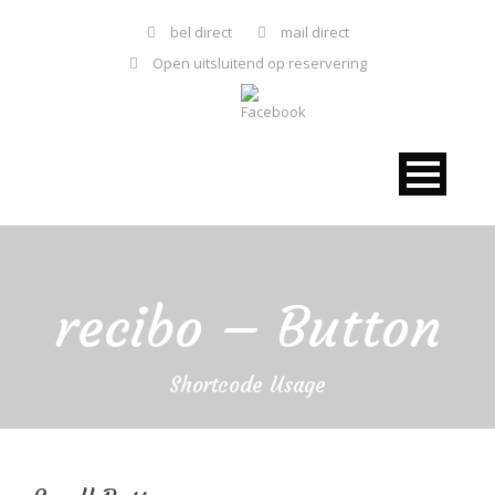
bel direct
mail direct
Open uitsluitend op reservering
recibo – Button
Shortcode Usage