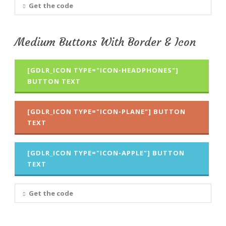
Get the code
Medium Buttons With Border & Icon
[GDLR_ICON TYPE="ICON-HEADPHONES"]
BUTTON TEXT
[GDLR_ICON TYPE="ICON-PLANE"] BUTTON
TEXT
[GDLR_ICON TYPE="ICON-APPLE"] BUTTON
TEXT
Get the code